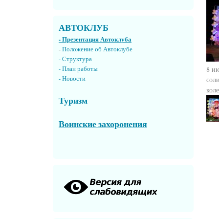
АВТОКЛУБ
- Презентация Автоклуба
-
Положение об Автоклубе
- Структура
8 и
- План работы
- Новости
сол
кол
Туризм
Воинские захоронения