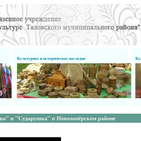
Культурное и историческое наследие
Ку
ва" и "Сударушка" в Новохопёрском районе