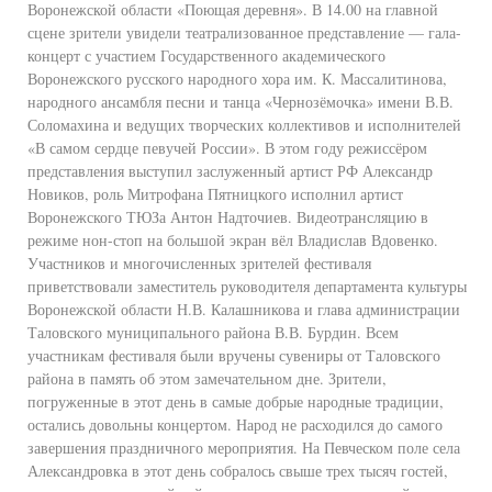
Воронежской области «Поющая деревня». В 14.00 на главной
сцене зрители увидели театрализованное представление — гала-
концерт с участием Государственного академического
Воронежского русского народного хора им. К. Массалитинова,
народного ансамбля песни и танца «Чернозёмочка» имени В.В.
Соломахина и ведущих творческих коллективов и исполнителей
«В самом сердце певучей России». В этом году режиссёром
представления выступил заслуженный артист РФ Александр
Новиков, роль Митрофана Пятницкого исполнил артист
Воронежского ТЮЗа Антон Надточиев. Видеотрансляцию в
режиме нон-стоп на большой экран вёл Владислав Вдовенко.
Участников и многочисленных зрителей фестиваля
приветствовали заместитель руководителя департамента культуры
Воронежской области Н.В. Калашникова и глава администрации
Таловского муниципального района В.В. Бурдин. Всем
участникам фестиваля были вручены сувениры от Таловского
района в память об этом замечательном дне. Зрители,
погруженные в этот день в самые добрые народные традиции,
остались довольны концертом. Народ не расходился до самого
завершения праздничного мероприятия. На Певческом поле села
Александровка в этот день собралось свыше трех тысяч гостей,