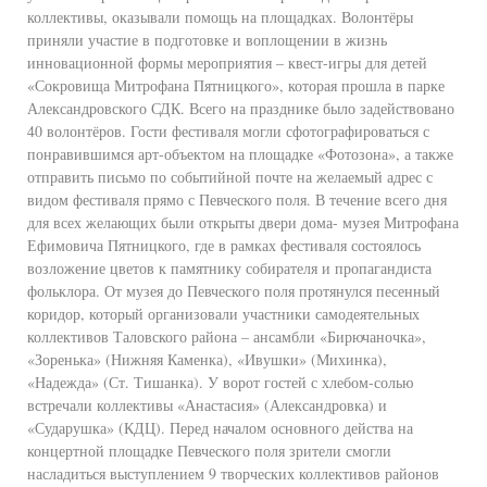
коллективы, оказывали помощь на площадках. Волонтёры
приняли участие в подготовке и воплощении в жизнь
инновационной формы мероприятия – квест-игры для детей
«Сокровища Митрофана Пятницкого», которая прошла в парке
Александровского СДК. Всего на празднике было задействовано
40 волонтёров. Гости фестиваля могли сфотографироваться с
понравившимся арт-объектом на площадке «Фотозона», а также
отправить письмо по событийной почте на желаемый адрес с
видом фестиваля прямо с Певческого поля. В течение всего дня
для всех желающих были открыты двери дома- музея Митрофана
Ефимовича Пятницкого, где в рамках фестиваля состоялось
возложение цветов к памятнику собирателя и пропагандиста
фольклора. От музея до Певческого поля протянулся песенный
коридор, который организовали участники самодеятельных
коллективов Таловского района – ансамбли «Бирючаночка»,
«Зоренька» (Нижняя Каменка), «Ивушки» (Михинка),
«Надежда» (Ст. Тишанка). У ворот гостей с хлебом-солью
встречали коллективы «Анастасия» (Александровка) и
«Сударушка» (КДЦ). Перед началом основного действа на
концертной площадке Певческого поля зрители смогли
насладиться выступлением 9 творческих коллективов районов