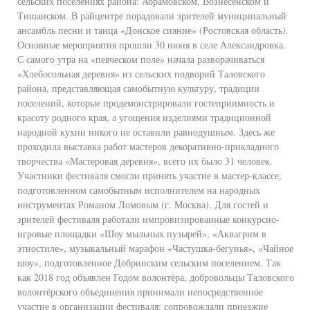
сельских поселениях района: Абрамовском, Вознесенском и
Тишанском. В райцентре порадовали зрителей муниципальный
ансамбль песни и танца «Донское сияние» (Ростовская область).
Основные мероприятия прошли 30 июня в селе Александровка.
С самого утра на «певческом поле» начала разворачиваться
«Хлебосольная деревня» из сельских подворий Таловского
района, представляющая самобытную культуру, традиции
поселений, которые продемонстрировали гостеприимность и
красоту родного края, а угощения изделиями традиционной
народной кухни никого не оставили равнодушным. Здесь же
проходила выставка работ мастеров декоративно-прикладного
творчества «Мастеровая деревня», всего их было 31 человек.
Участники фестиваля смогли принять участие в мастер-классе,
подготовленном самобытным исполнителем на народных
инструментах Романом Ломовым (г. Москва). Для гостей и
зрителей фестиваля работали импровизированные конкурсно-
игровые площадки «Шоу мыльных пузырей», «Аквагрим в
этностиле», музыкальный марафон «Частушка-бегунья», «Чайное
шоу», подготовленное Добринским сельским поселением. Так
как 2018 год объявлен Годом волонтёра, добровольцы Таловского
волонтёрского объединения принимали непосредственное
участие в организации фестиваля: сопровождали приезжие