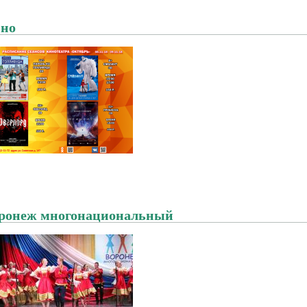
но
ронеж многонациональный