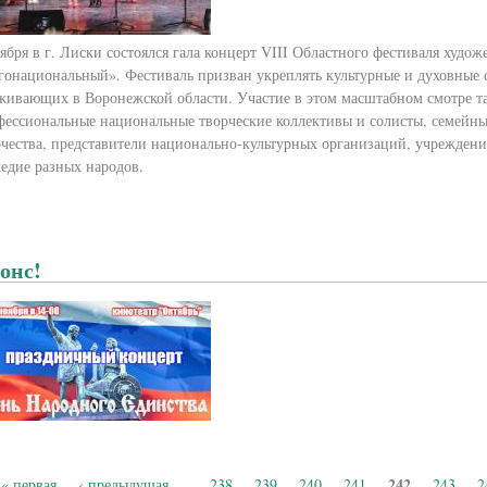
оября в г. Лиски состоялся гала концерт VIII Областного фестиваля худ
гонациональный». Фестиваль призван укреплять культурные и духовные 
живающих в Воронежской области. Участие в этом масштабном смотре т
фессиональные национальные творческие коллективы и солисты, семейны
рчества, представители национально-культурных организаций, учрежден
ледие разных народов.
онс!
242
« первая
‹ предыдущая
…
238
239
240
241
243
2