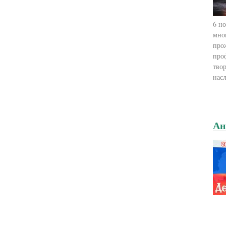
6 н
мно
про
про
тво
нас
Ан