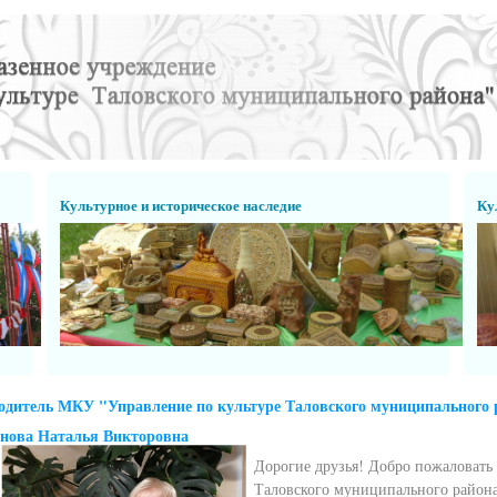
Культурное и историческое наследие
Ку
одитель МКУ "Управление по культуре Таловского муниципального 
нова Наталья Викторовна
Дорогие друзья! Добро пожаловать
Таловского муниципального район