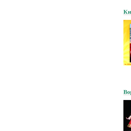
Ки
Во