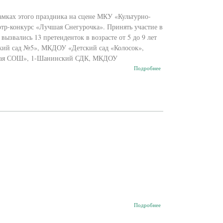
амках этого праздника на сцене МКУ «Культурно-
тр-конкурс «Лучшая Снегурочка». Принять участие в
ызвались 13 претенденток в возрасте от 5 до 9 лет
ий сад №5», МКДОУ «Детский сад «Колосок»,
ская СОШ», 1-Шанинский СДК, МКДОУ
о Лучшая
Подробнее
Снегурочка
о
Подробнее
Кино