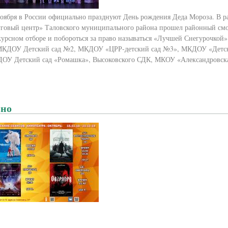
ноября в России официально празднуют День рождения Деда Мороза. В р
уговый центр» Таловского муниципального района прошел районный смо
урсном отборе и побороться за право называться «Лучшей Снегурочкой» в
МКДОУ Детский сад №2, МКДОУ «ЦРР-детский сад №3», МКДОУ «Детск
ОУ Детский сад «Ромашка», Высоковского СДК, МКОУ «Александров
но