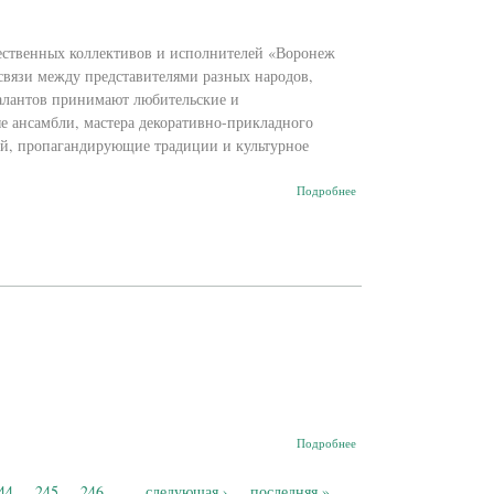
ожественных коллективов и исполнителей «Воронеж
связи между представителями разных народов,
алантов принимают любительские и
е ансамбли, мастера декоративно-прикладного
ий, пропагандирующие традиции и культурное
о Воронеж
Подробнее
многонациональный
о
Подробнее
Анонс!
44
245
246
…
следующая ›
последняя »